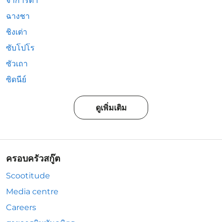
จาการ์ตา
ฉางชา
ชิงเต่า
ซับโปโร
ซัวเถา
ซิดนีย์
ดูเพิ่มเติม
ครอบครัวสกู๊ต
Scootitude
Media centre
Careers