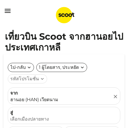

เที่ยวบิน Scoot จากฮานอยไป
ประเทศเกาหลี
ไป-กลับ
expand_more
1 ผู้โดยสาร, ประหยัด
expand_more
รหัสโปรโมชั่น
expand_more
จาก
close
ฮานอย (HAN) เวียดนาม
สู่
เลือกเมืองปลายทาง