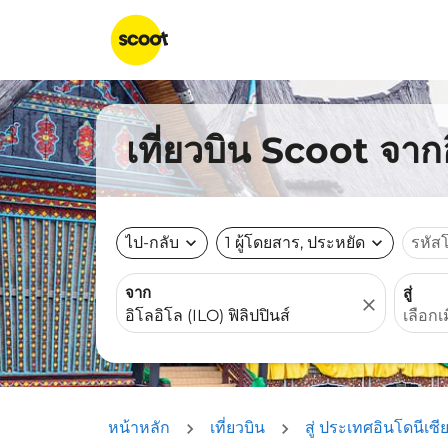
เที่ยวบิน Scoot จาก
ไป-กลับ
expand_more
1 ผู้โดยสาร, ประหยัด
expand_more
รหัส
จาก
สู่
close
หน้าหลัก
เที่ยวบิน
สู่ ประเทศอินโดนีเซี