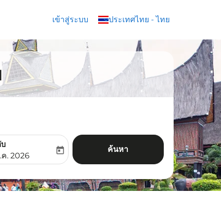
เข้าสู่ระบบ
keyboard_arrow_down
ประเทศไทย
-
ไทย
ย
ับ
ค้นหา
today
aria-label
ooking-return-date-aria-label
.ค. 2026