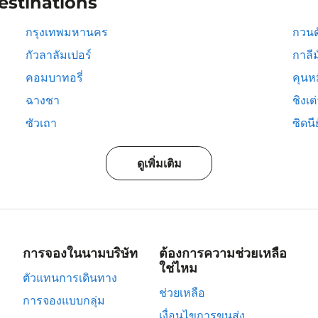
estinations
กรุงเทพมหานคร
กวนต
กัวลาลัมเปอร์
กาลีม
คอมบาทอรี่
คุนห
ฉางชา
ชิงเต
ซัวเถา
ซิดนีย
ดูเพิ่มเติม
การจองในนามบริษัท
ต้องการความช่วยเหลือ
ใช่ไหม
ตัวแทนการเดินทาง
ช่วยเหลือ
การจองแบบกลุ่ม
เงื่อนไขการขนส่ง