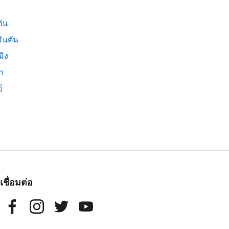
ัน
ันตัน
มิง
่า
์
เชื่อมต่อ