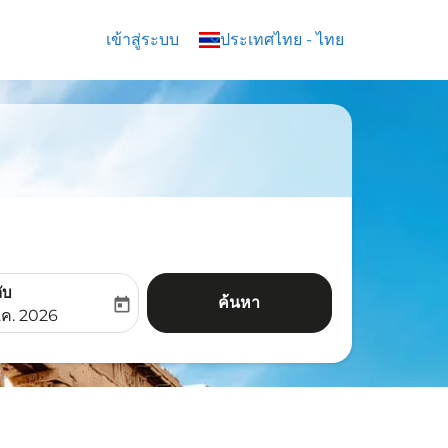
เข้าสู่ระบบ
keyboard_arrow_down
ประเทศไทย
-
ไทย
ับ
ค้นหา
today
aria-label
ooking-return-date-aria-label
.ค. 2026