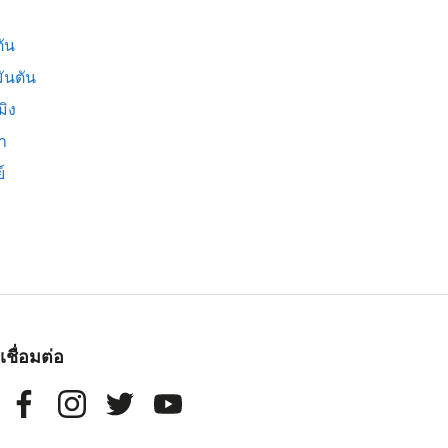
ัน
ันตัน
มิง
่า
์
เชื่อมต่อ