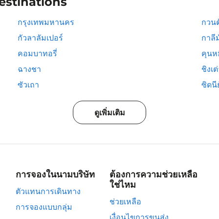
estinations
กรุงเทพมหานคร
กวนต
กัวลาลัมเปอร์
กาลีม
คอมบาทอรี่
คุนห
ฉางชา
ชิงเต
ซัวเถา
ซิดนีย
ดูเพิ่มเติม
การจองในนามบริษัท
ต้องการความช่วยเหลือ
ใช่ไหม
ตัวแทนการเดินทาง
ช่วยเหลือ
การจองแบบกลุ่ม
เงื่อนไขการขนส่ง