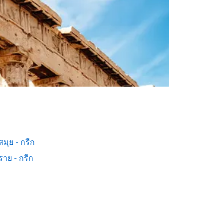
มุย - กรีก
ราย - กรีก