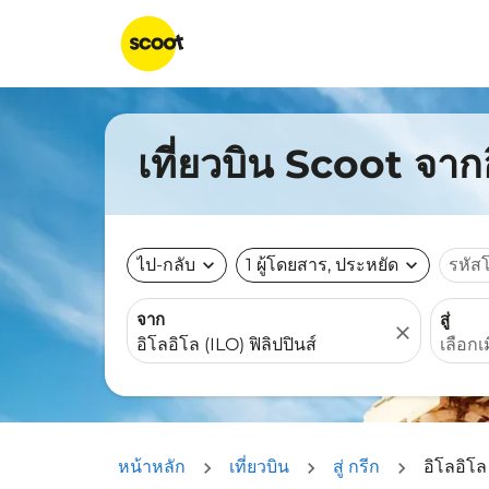
เที่ยวบิน Scoot จาก
ไป-กลับ
expand_more
1 ผู้โดยสาร, ประหยัด
expand_more
รหัส
จาก
สู่
close
หน้าหลัก
เที่ยวบิน
สู่ กรีก
อิโลอิโล