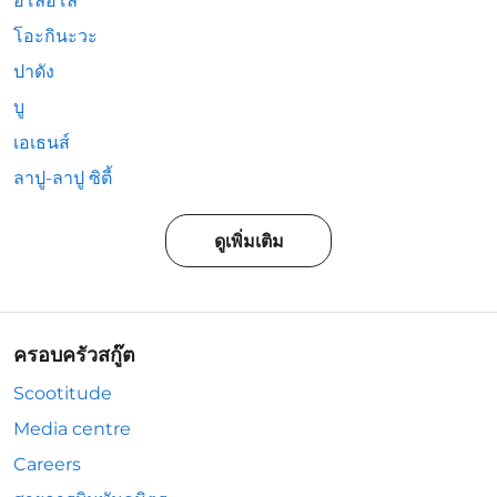
อิโลอิโล
โอะกินะวะ
ปาดัง
บู
เอเธนส์
ลาปู-ลาปู ซิตี้
ดูเพิ่มเติม
ครอบครัวสกู๊ต
Scootitude
Media centre
Careers