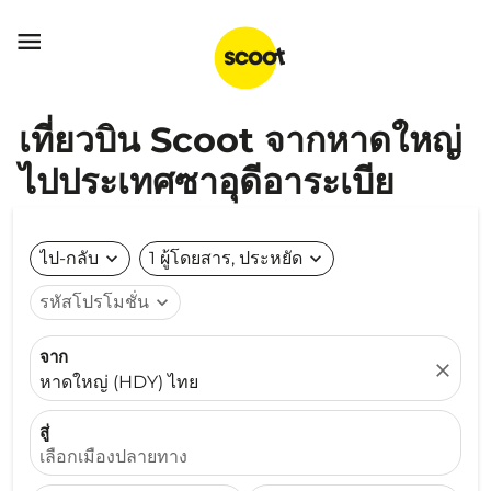

เที่ยวบิน Scoot จากหาดใหญ่
ไปประเทศซาอุดีอาระเบีย
ไป-กลับ
expand_more
1 ผู้โดยสาร, ประหยัด
expand_more
รหัสโปรโมชั่น
expand_more
จาก
close
หาดใหญ่ (HDY) ไทย
สู่
เลือกเมืองปลายทาง