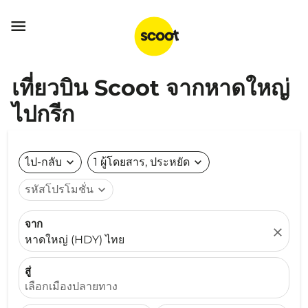

เที่ยวบิน Scoot จากหาดใหญ่
ไปกรีก
ไป-กลับ
expand_more
1 ผู้โดยสาร, ประหยัด
expand_more
รหัสโปรโมชั่น
expand_more
จาก
close
หาดใหญ่ (HDY) ไทย
สู่
เลือกเมืองปลายทาง