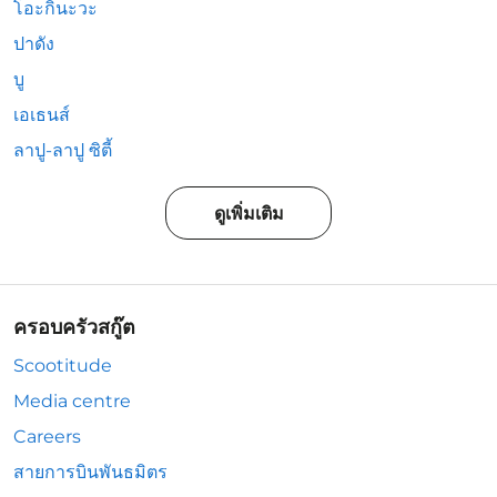
โอะกินะวะ
ปาดัง
บู
เอเธนส์
ลาปู-ลาปู ซิตี้
ดูเพิ่มเติม
ครอบครัวสกู๊ต
Scootitude
Media centre
Careers
สายการบินพันธมิตร