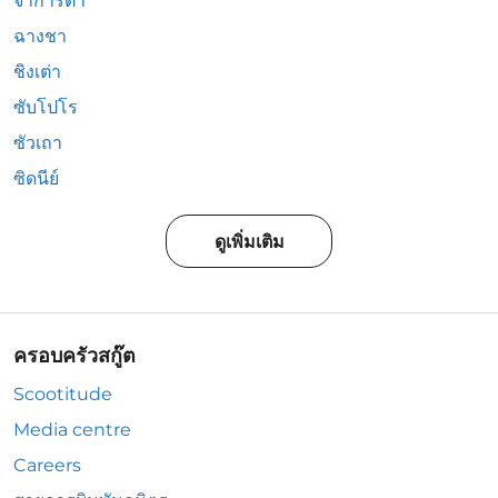
จาการ์ตา
ฉางชา
ชิงเต่า
ซับโปโร
ซัวเถา
ซิดนีย์
ดูเพิ่มเติม
ครอบครัวสกู๊ต
Scootitude
Media centre
Careers