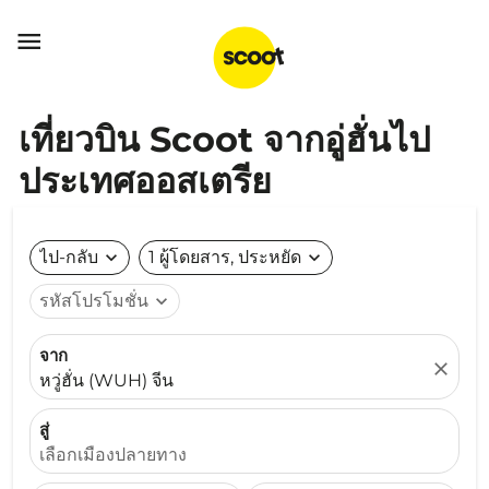

เที่ยวบิน Scoot จากอู่ฮั่นไป
ประเทศออสเตรีย
ไป-กลับ
expand_more
1 ผู้โดยสาร, ประหยัด
expand_more
รหัสโปรโมชั่น
expand_more
จาก
close
หวู่ฮั่น (WUH) จีน
สู่
เลือกเมืองปลายทาง