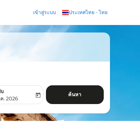
เข้าสู่ระบบ
keyboard_arrow_down
ประเทศไทย
-
ไทย
ับ
ค้นหา
today
aria-label
ooking-return-date-aria-label
.ค. 2026