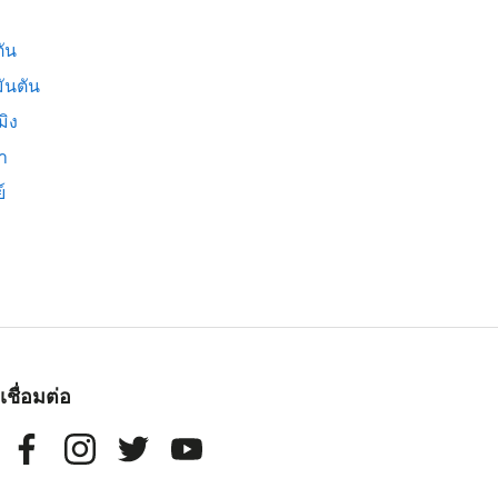
ัน
ันตัน
มิง
่า
์
เชื่อมต่อ