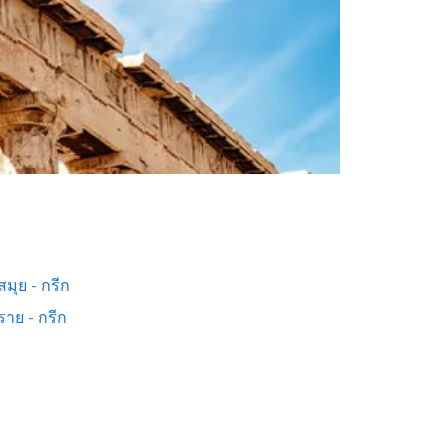
มุย - กรีก
ราย - กรีก