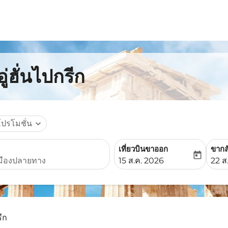
่ฮั่นไปกรีก
โปรโมชั่น
expand_more
เที่ยวบินขาออก
ขากล
today
fc-booking-departure-date-
fc-b
15 ส.ค. 2026
22 ส
รีก