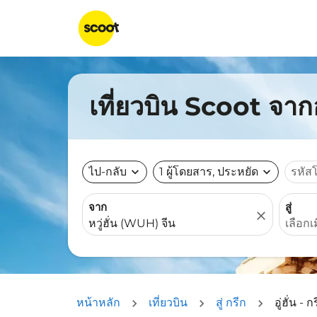
เที่ยวบิน Scoot จากอู
ไป-กลับ
expand_more
1 ผู้โดยสาร, ประหยัด
expand_more
รหัส
จาก
สู่
close
หน้าหลัก
เที่ยวบิน
สู่ กรีก
อู่ฮั่น - ก