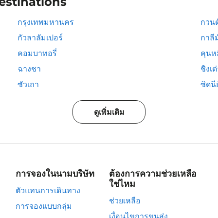
estinations
กรุงเทพมหานคร
กวนต
กัวลาลัมเปอร์
กาลีม
คอมบาทอรี่
คุนห
ฉางชา
ชิงเต
ซัวเถา
ซิดนีย
ดูเพิ่มเติม
การจองในนามบริษัท
ต้องการความช่วยเหลือ
ใช่ไหม
ตัวแทนการเดินทาง
ช่วยเหลือ
การจองแบบกลุ่ม
เงื่อนไขการขนส่ง