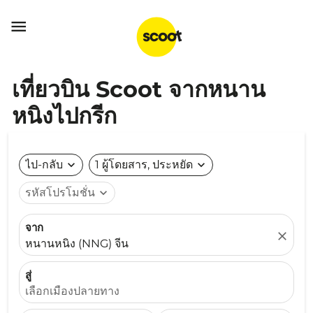

เที่ยวบิน Scoot จากหนาน
หนิงไปกรีก
ไป-กลับ
expand_more
1 ผู้โดยสาร, ประหยัด
expand_more
รหัสโปรโมชั่น
expand_more
จาก
close
หนานหนิง (NNG) จีน
สู่
เลือกเมืองปลายทาง