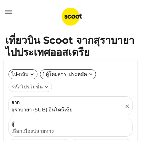

เที่ยวบิน Scoot จากสุราบายา
ไปประเทศออสเตรีย
ไป-กลับ
expand_more
1 ผู้โดยสาร, ประหยัด
expand_more
รหัสโปรโมชั่น
expand_more
จาก
close
สุราบายา (SUB) อินโดนีเซีย
สู่
เลือกเมืองปลายทาง