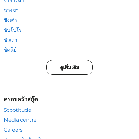
จาการ์ตา
ฉางชา
ชิงเต่า
ซับโปโร
ซัวเถา
ซิดนีย์
ดูเพิ่มเติม
ครอบครัวสกู๊ต
Scootitude
Media centre
Careers