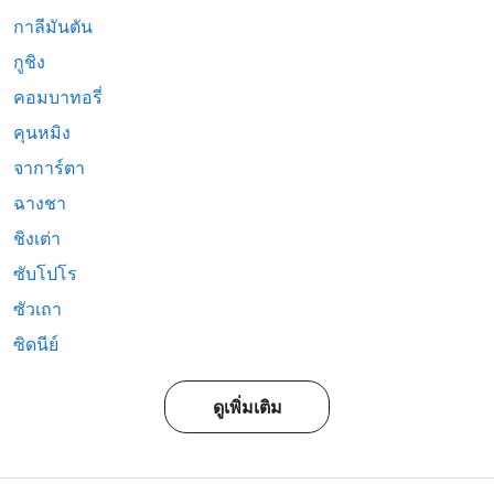
กาลีมันตัน
กูชิง
คอมบาทอรี่
คุนหมิง
จาการ์ตา
ฉางชา
ชิงเต่า
ซับโปโร
ซัวเถา
ซิดนีย์
ดูเพิ่มเติม