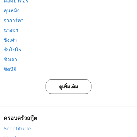
คอมบาทอรี่
คุนหมิง
จาการ์ตา
ฉางชา
ชิงเต่า
ซับโปโร
ซัวเถา
ซิดนีย์
ดูเพิ่มเติม
ครอบครัวสกู๊ต
Scootitude