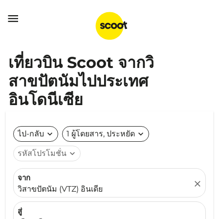

เที่ยวบิน Scoot จากวิ
สาขปัตนัมไปประเทศ
อินโดนีเซีย
ไป-กลับ
expand_more
1 ผู้โดยสาร, ประหยัด
expand_more
รหัสโปรโมชั่น
expand_more
จาก
close
วิสาขปัตนัม (VTZ) อินเดีย
สู่