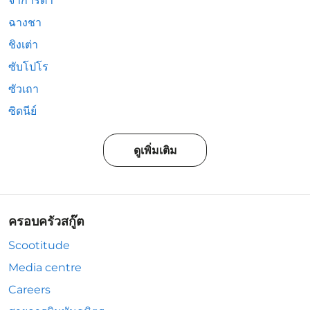
จาการ์ตา
ฉางชา
ชิงเต่า
ซับโปโร
ซัวเถา
ซิดนีย์
ดูเพิ่มเติม
ครอบครัวสกู๊ต
Scootitude
Media centre
Careers