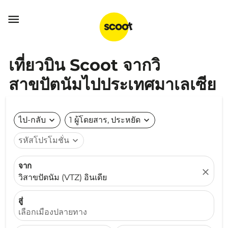

เที่ยวบิน Scoot จากวิ
สาขปัตนัมไปประเทศมาเลเซีย
ไป-กลับ
expand_more
1 ผู้โดยสาร, ประหยัด
expand_more
รหัสโปรโมชั่น
expand_more
จาก
close
วิสาขปัตนัม (VTZ) อินเดีย
สู่
เลือกเมืองปลายทาง