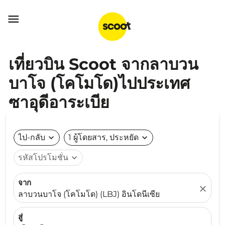

เที่ยวบิน Scoot จากลาบวน
บาโจ (โคโมโด)ไปประเทศ
ซาอุดีอาระเบีย
ไป-กลับ
expand_more
1 ผู้โดยสาร, ประหยัด
expand_more
รหัสโปรโมชั่น
expand_more
จาก
close
ลาบวนบาโจ (โคโมโด) (LBJ) อินโดนีเซีย
สู่