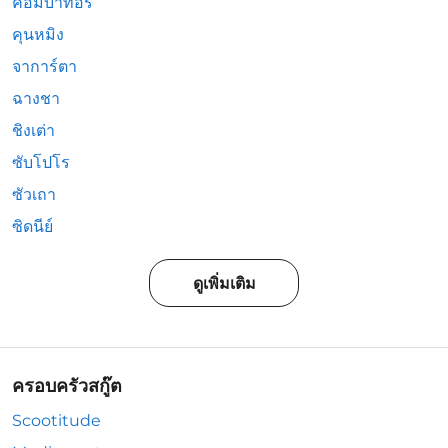
คอมบาทอรี่
คุนหมิง
จาการ์ตา
ฉางชา
ชิงเต่า
ซับโปโร
ซัวเถา
ซิดนีย์
ดูเพิ่มเติม
ครอบครัวสกู๊ต
Scootitude