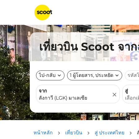
เที่ยวบิน Scoot จา
ไป-กลับ
expand_more
1 ผู้โดยสาร, ประหยัด
expand_more
รหัส
จาก
สู่
close
หน้าหลัก
เที่ยวบิน
สู่ ประเทศไทย