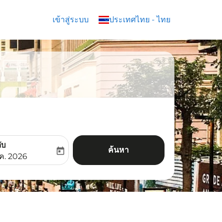
เข้าสู่ระบบ
keyboard_arrow_down
ประเทศไทย
-
ไทย
ับ
ค้นหา
today
aria-label
ooking-return-date-aria-label
.ค. 2026