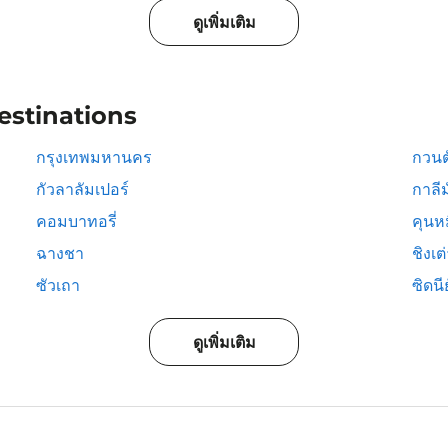
ดูเพิ่มเติม
estinations
กรุงเทพมหานคร
กวนต
กัวลาลัมเปอร์
กาลีม
คอมบาทอรี่
คุนห
ฉางชา
ชิงเต
ซัวเถา
ซิดนีย
ดูเพิ่มเติม