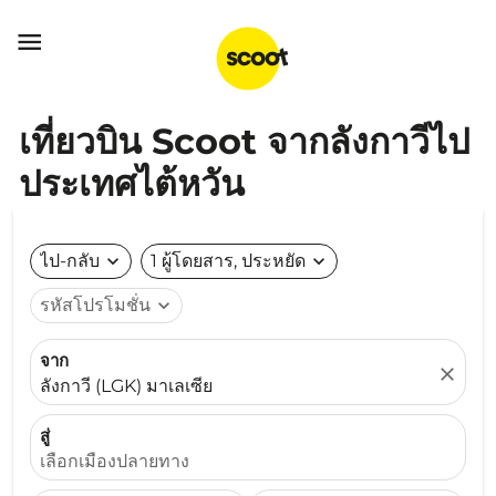

เที่ยวบิน Scoot จากลังกาวีไป
ประเทศไต้หวัน
ไป-กลับ
expand_more
1 ผู้โดยสาร, ประหยัด
expand_more
รหัสโปรโมชั่น
expand_more
จาก
close
ลังกาวี (LGK) มาเลเซีย
สู่
เลือกเมืองปลายทาง