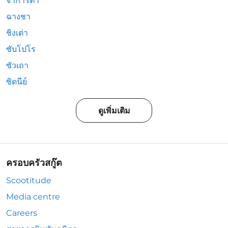
จาการ์ตา
ฉางชา
ชิงเต่า
ซับโปโร
ซัวเถา
ซิดนีย์
ดูเพิ่มเติม
ครอบครัวสกู๊ต
Scootitude
Media centre
Careers