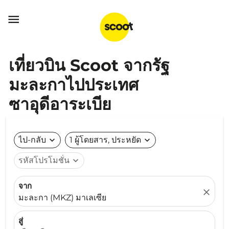

เที่ยวบิน Scoot จากรัฐ
มะละกาไปประเทศ
ซาอุดีอาระเบีย
ไป-กลับ
expand_more
1 ผู้โดยสาร, ประหยัด
expand_more
รหัสโปรโมชั่น
expand_more
จาก
close
มะละกา (MKZ) มาเลเซีย
สู่