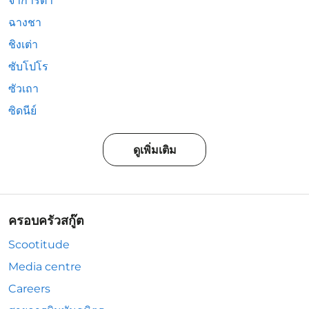
จาการ์ตา
ฉางชา
ชิงเต่า
ซับโปโร
ซัวเถา
ซิดนีย์
ดูเพิ่มเติม
ครอบครัวสกู๊ต
Scootitude
Media centre
Careers