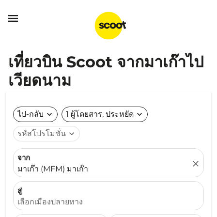

เที่ยวบิน Scoot จากมาเก๊าไป
เวียดนาม
ไป-กลับ
expand_more
1 ผู้โดยสาร, ประหยัด
expand_more
รหัสโปรโมชั่น
expand_more
จาก
close
มาเก๊า (MFM) มาเก๊า
สู่
เลือกเมืองปลายทาง