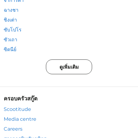
จาการ์ตา
ฉางชา
ชิงเต่า
ซับโปโร
ซัวเถา
ซิดนีย์
ดูเพิ่มเติม
ครอบครัวสกู๊ต
Scootitude
Media centre
Careers