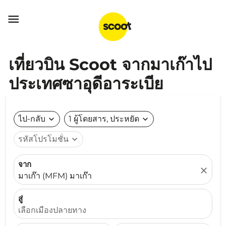

เที่ยวบิน Scoot จากมาเก๊าไป
ประเทศซาอุดีอาระเบีย
ไป-กลับ
expand_more
1 ผู้โดยสาร, ประหยัด
expand_more
รหัสโปรโมชั่น
expand_more
จาก
close
มาเก๊า (MFM) มาเก๊า
สู่
เลือกเมืองปลายทาง