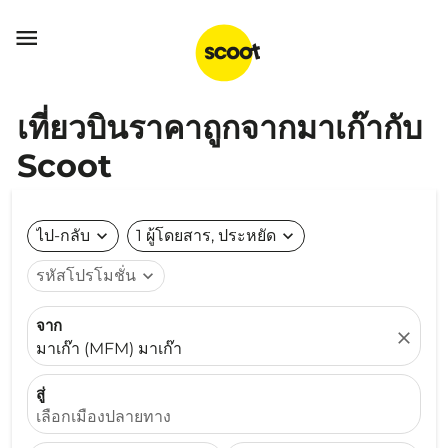

เที่ยวบินราคาถูกจากมาเก๊ากับ
Scoot
ไป-กลับ
expand_more
1 ผู้โดยสาร, ประหยัด
expand_more
รหัสโปรโมชั่น
expand_more
จาก
close
มาเก๊า (MFM) มาเก๊า
สู่
เลือกเมืองปลายทาง