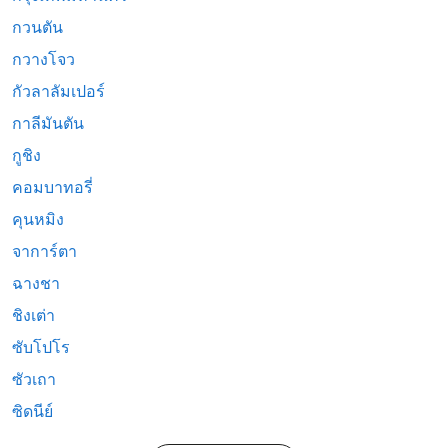
กวนตัน
กวางโจว
กัวลาลัมเปอร์
กาลีมันตัน
กูชิง
คอมบาทอรี่
คุนหมิง
จาการ์ตา
ฉางชา
ชิงเต่า
ซับโปโร
ซัวเถา
ซิดนีย์