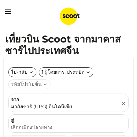

เที่ยวบิน Scoot จากมาคาส
ซาร์ไปประเทศจีน
ไป-กลับ
expand_more
1 ผู้โดยสาร, ประหยัด
expand_more
รหัสโปรโมชั่น
expand_more
จาก
close
มากัสซาร์ (UPG) อินโดนีเซีย
สู่
เลือกเมืองปลายทาง