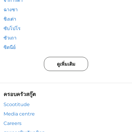
จาการ์ตา
ฉางชา
ชิงเต่า
ซับโปโร
ซัวเถา
ซิดนีย์
ดูเพิ่มเติม
ครอบครัวสกู๊ต
Scootitude
Media centre
Careers