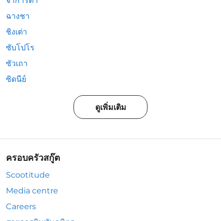
จาการ์ตา
ฉางชา
ชิงเต่า
ซับโปโร
ซัวเถา
ซิดนีย์
ดูเพิ่มเติม
ครอบครัวสกู๊ต
Scootitude
Media centre
Careers