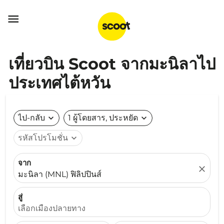

เที่ยวบิน Scoot จากมะนิลาไป
ประเทศไต้หวัน
ไป-กลับ
expand_more
1 ผู้โดยสาร, ประหยัด
expand_more
รหัสโปรโมชั่น
expand_more
จาก
close
มะนิลา (MNL) ฟิลิปปินส์
สู่
เลือกเมืองปลายทาง