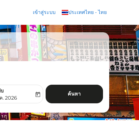
เข้าสู่ระบบ
keyboard_arrow_down
ประเทศไทย
-
ไทย
ับ
ค้นหา
today
aria-label
ooking-return-date-aria-label
.ค. 2026