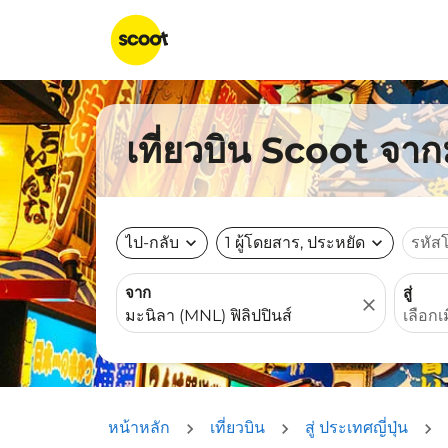
เที่ยวบิน Scoot จาก
ไป-กลับ
expand_more
1 ผู้โดยสาร, ประหยัด
expand_more
รหัส
จาก
สู่
close
หน้าหลัก
เที่ยวบิน
สู่ ประเทศญี่ปุ่น