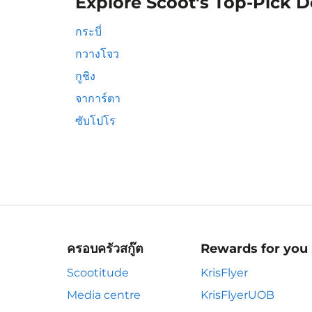
Explore Scoot's Top-Pick D
กระบี่
กวางโจว
กูชิง
จาการ์ตา
ซับโปโร
ครอบครัวสกู๊ต
Rewards for you
Scootitude
KrisFlyer
Media centre
KrisFlyerUOB