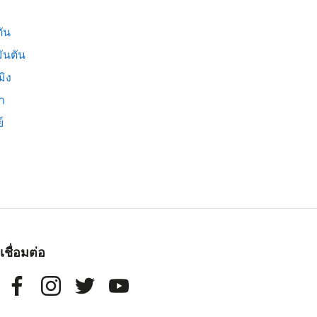
ัน
ันตัน
มิง
่า
์
เชื่อมต่อ