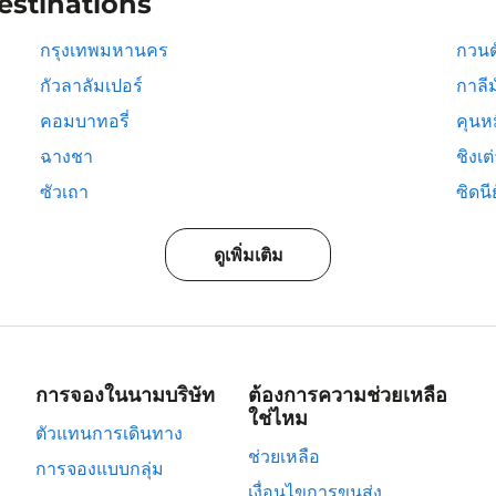
estinations
กรุงเทพมหานคร
กวนต
กัวลาลัมเปอร์
กาลีม
คอมบาทอรี่
คุนห
ฉางชา
ชิงเต
ซัวเถา
ซิดนีย
ดูเพิ่มเติม
การจองในนามบริษัท
ต้องการความช่วยเหลือ
ใช่ไหม
ตัวแทนการเดินทาง
ช่วยเหลือ
การจองแบบกลุ่ม
เงื่อนไขการขนส่ง