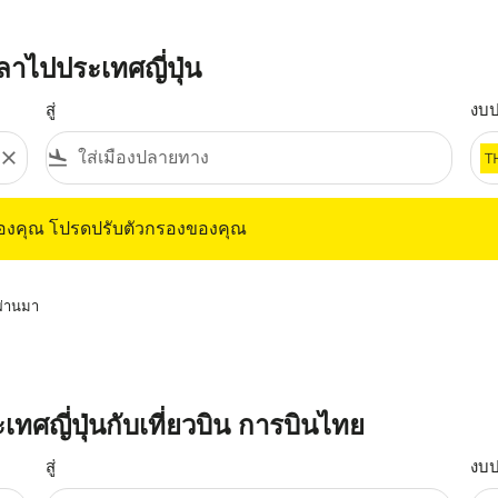
าไปประเทศญี่ปุ่น
สู่
งบ
close
flight_land
T
ุณ โปรดปรับตัวกรองของคุณ
ของคุณ โปรดปรับตัวกรองของคุณ
่ผ่านมา
เทศญี่ปุ่นกับเที่ยวบิน การบินไทย
สู่
งบ