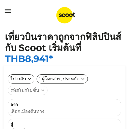

เที่ยวบินราคาถูกจากฟิลิปปินส์
กับ Scoot เริ่มต้นที่
THB8,941*
ไป-กลับ
expand_more
1 ผู้โดยสาร, ประหยัด
expand_more
รหัสโปรโมชั่น
expand_more
จาก
เลือกเมืองต้นทาง
สู่