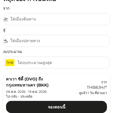
จาก
flight_takeoff
สู่
flight_land
งบประมาณ
THB
ดาเวา ซิตี้ (DVO)
ถึง
จาก
กรุงเทพมหานคร (BKK)
THB8,941
*
06 ต.ค. 2026 - 19 ต.ค. 2026
ดูแล้ว 1 วัน ที่ผ่านมา
ไป-กลับ
-
ประหยัด
จองตอนนี้