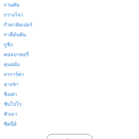
กวนตัน
กวางโจว
กัวลาลัมเปอร์
กาลีมันตัน
กูชิง
คอมบาทอรี่
คุนหมิง
จาการ์ตา
ฉางชา
ชิงเต่า
ซับโปโร
ซัวเถา
ซิดนีย์