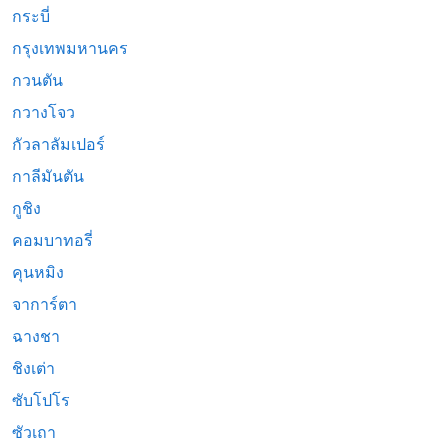
กระบี่
กรุงเทพมหานคร
กวนตัน
กวางโจว
กัวลาลัมเปอร์
กาลีมันตัน
กูชิง
คอมบาทอรี่
คุนหมิง
จาการ์ตา
ฉางชา
ชิงเต่า
ซับโปโร
ซัวเถา