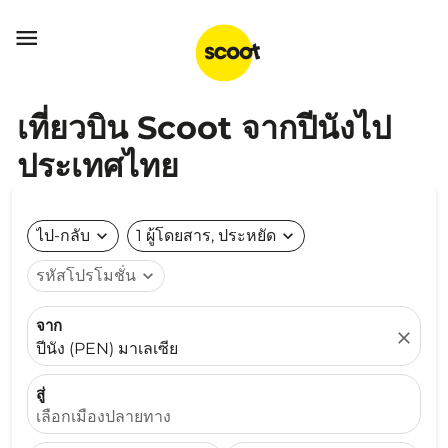

เที่ยวบิน Scoot จากปีนังไป
ประเทศไทย
ไป-กลับ
expand_more
1 ผู้โดยสาร, ประหยัด
expand_more
รหัสโปรโมชั่น
expand_more
จาก
close
ปีนัง (PEN) มาเลเซีย
สู่
เลือกเมืองปลายทาง