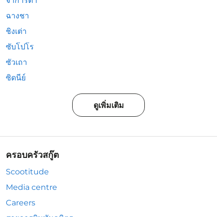
จาการ์ตา
ฉางชา
ชิงเต่า
ซับโปโร
ซัวเถา
ซิดนีย์
ดูเพิ่มเติม
ครอบครัวสกู๊ต
Scootitude
Media centre
Careers