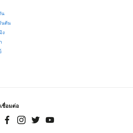
ัน
ันตัน
มิง
่า
์
เชื่อมต่อ