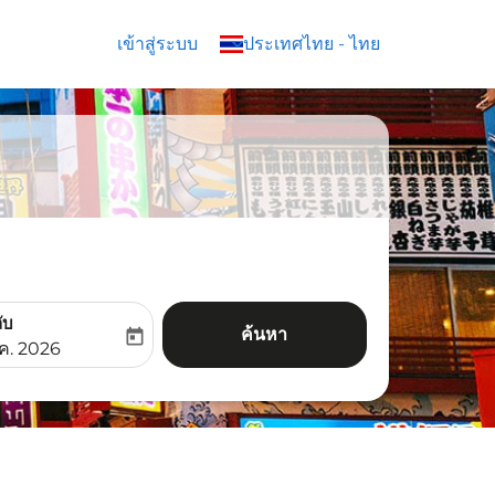
เข้าสู่ระบบ
keyboard_arrow_down
ประเทศไทย
-
ไทย
ับ
ค้นหา
today
aria-label
ooking-return-date-aria-label
.ค. 2026