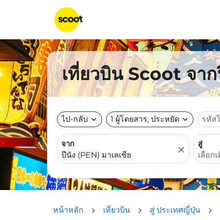
เที่ยวบิน Scoot จากป
ไป-กลับ
expand_more
1 ผู้โดยสาร, ประหยัด
expand_more
รหัส
จาก
สู่
close
หน้าหลัก
เที่ยวบิน
สู่ ประเทศญี่ปุ่น