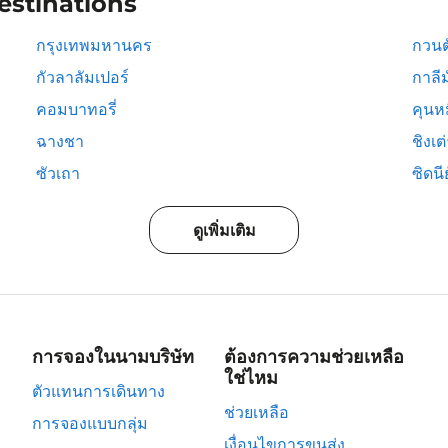
estinations
กรุงเทพมหานคร
กวนต
กัวลาลัมเปอร์
กาลีม
คอมบาทอรี่
คุนห
ฉางชา
ชิงเต
ซัวเถา
ซิดนีย
ดูเพิ่มเติม
การจองในนามบริษัท
ต้องการความช่วยเหลือ
ใช่ไหม
ตัวแทนการเดินทาง
ช่วยเหลือ
การจองแบบกลุ่ม
เงื่อนไขการขนส่ง