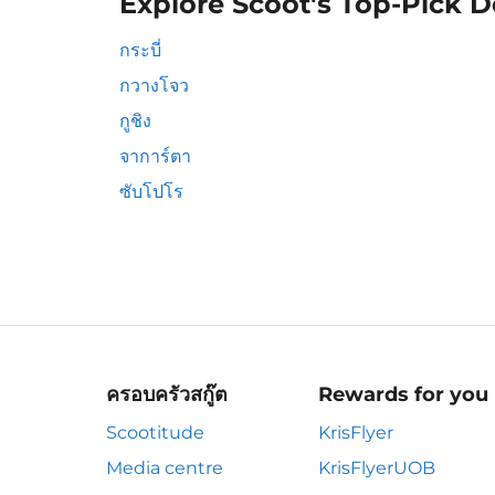
Explore Scoot's Top-Pick D
กระบี่
กวางโจว
กูชิง
จาการ์ตา
ซับโปโร
ครอบครัวสกู๊ต
Rewards for you
Scootitude
KrisFlyer
Media centre
KrisFlyerUOB