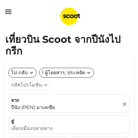

เที่ยวบิน Scoot จากปีนังไป
กรีก
ไป-กลับ
expand_more
1 ผู้โดยสาร, ประหยัด
expand_more
รหัสโปรโมชั่น
expand_more
จาก
close
ปีนัง (PEN) มาเลเซีย
สู่
เลือกเมืองปลายทาง