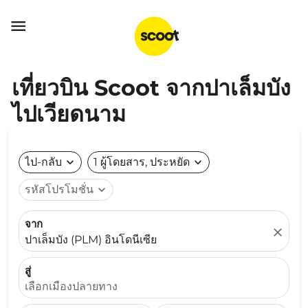

เที่ยวบิน Scoot จากปาเล็มบัง
ไปเวียดนาม
ไป-กลับ
expand_more
1 ผู้โดยสาร, ประหยัด
expand_more
รหัสโปรโมชั่น
expand_more
จาก
close
ปาเล็มบัง (PLM) อินโดนีเซีย
สู่
เลือกเมืองปลายทาง