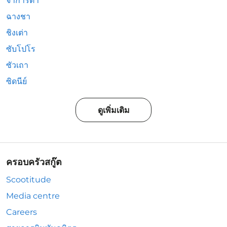
จาการ์ตา
ฉางชา
ชิงเต่า
ซับโปโร
ซัวเถา
ซิดนีย์
ดูเพิ่มเติม
ครอบครัวสกู๊ต
Scootitude
Media centre
Careers