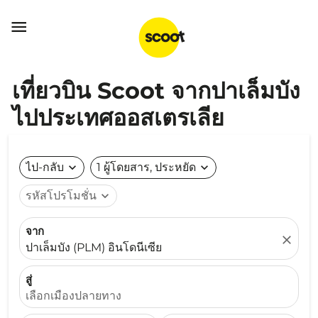

เที่ยวบิน Scoot จากปาเล็มบัง
ไปประเทศออสเตรเลีย
ไป-กลับ
expand_more
1 ผู้โดยสาร, ประหยัด
expand_more
รหัสโปรโมชั่น
expand_more
จาก
close
ปาเล็มบัง (PLM) อินโดนีเซีย
สู่
เลือกเมืองปลายทาง