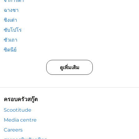
จาการ์ตา
ฉางชา
ชิงเต่า
ซับโปโร
ซัวเถา
ซิดนีย์
ดูเพิ่มเติม
ครอบครัวสกู๊ต
Scootitude
Media centre
Careers