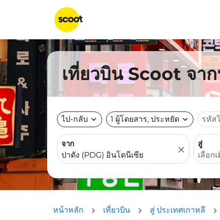
เที่ยวบิน Scoot จา
ไป-กลับ
expand_more
1 ผู้โดยสาร, ประหยัด
expand_more
รหัส
จาก
สู่
close
หน้าหลัก
เที่ยวบิน
สู่ ประเทศเกาหลี