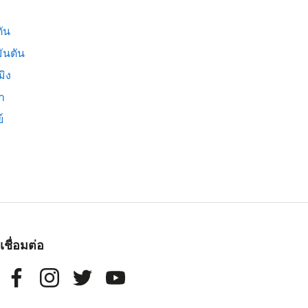
ัน
ันตัน
มิง
่า
์
เชื่อมต่อ