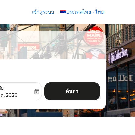
เข้าสู่ระบบ
keyboard_arrow_down
ประเทศไทย
-
ไทย
ับ
ค้นหา
today
aria-label
ooking-return-date-aria-label
.ค. 2026