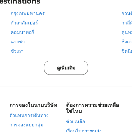
estinations
กรุงเทพมหานคร
กวนต
กัวลาลัมเปอร์
กาลีม
คอมบาทอรี่
คุนห
ฉางชา
ชิงเต
ซัวเถา
ซิดนีย
ดูเพิ่มเติม
การจองในนามบริษัท
ต้องการความช่วยเหลือ
ใช่ไหม
ตัวแทนการเดินทาง
ช่วยเหลือ
การจองแบบกลุ่ม
เงื่อนไขการขนส่ง