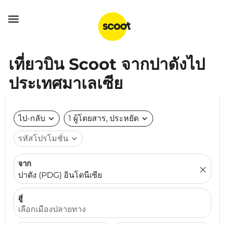

เที่ยวบิน Scoot จากปาดังไป
ประเทศมาเลเซีย
ไป-กลับ
expand_more
1 ผู้โดยสาร, ประหยัด
expand_more
รหัสโปรโมชั่น
expand_more
จาก
close
ปาดัง (PDG) อินโดนีเซีย
สู่
เลือกเมืองปลายทาง