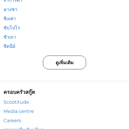
จาการ์ตา
ฉางชา
ชิงเต่า
ซับโปโร
ซัวเถา
ซิดนีย์
ดูเพิ่มเติม
ครอบครัวสกู๊ต
Scootitude
Media centre
Careers