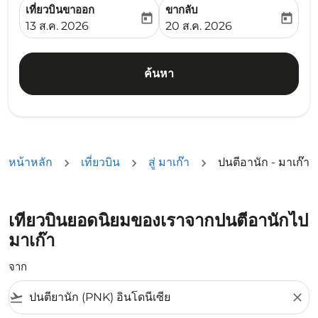
เที่ยวบินขาออก
ขากลับ
today
today
fc-booking-departure-date-aria-label
fc-booking-return-date-ari
13 ส.ค. 2026
20 ส.ค. 2026
ค้นหา
หน้าหลัก
เที่ยวบิน
สู่ มาเก๊า
ปนตีอานัก - มาเก๊า
เที่ยวบินยอดนิยมของเราจากปนตีอานักไป
มาเก๊า
จาก
flight_takeoff
close