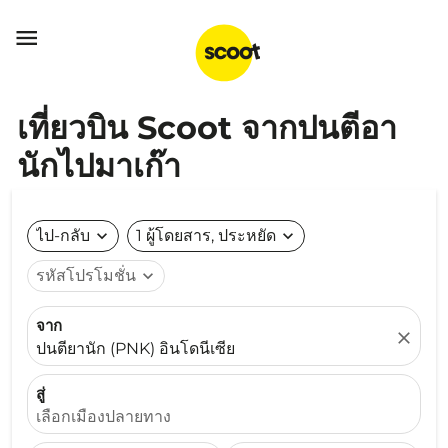

เที่ยวบิน Scoot จากปนตีอา
นักไปมาเก๊า
ไป-กลับ
expand_more
1 ผู้โดยสาร, ประหยัด
expand_more
รหัสโปรโมชั่น
expand_more
จาก
close
ปนตียานัก (PNK) อินโดนีเซีย
สู่
เลือกเมืองปลายทาง