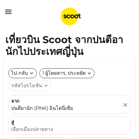

เที่ยวบิน Scoot จากปนตีอา
นักไปประเทศญี่ปุ่น
ไป-กลับ
expand_more
1 ผู้โดยสาร, ประหยัด
expand_more
รหัสโปรโมชั่น
expand_more
จาก
close
ปนตียานัก (PNK) อินโดนีเซีย
สู่
เลือกเมืองปลายทาง