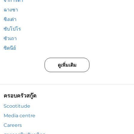
จาการ์ตา
ฉางชา
ชิงเต่า
ซับโปโร
ซัวเถา
ซิดนีย์
ดูเพิ่มเติม
ครอบครัวสกู๊ต
Scootitude
Media centre
Careers