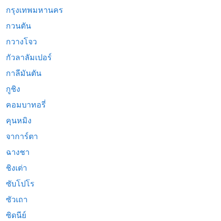
กรุงเทพมหานคร
กวนตัน
กวางโจว
กัวลาลัมเปอร์
กาลีมันตัน
กูชิง
คอมบาทอรี่
คุนหมิง
จาการ์ตา
ฉางชา
ชิงเต่า
ซับโปโร
ซัวเถา
ซิดนีย์