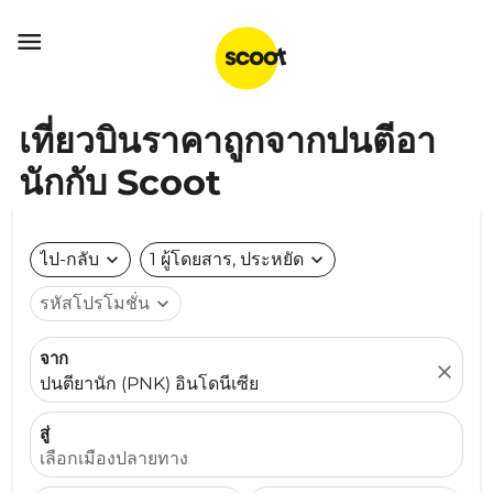

เที่ยวบินราคาถูกจากปนตีอา
นักกับ Scoot
ไป-กลับ
expand_more
1 ผู้โดยสาร, ประหยัด
expand_more
รหัสโปรโมชั่น
expand_more
จาก
close
ปนตียานัก (PNK) อินโดนีเซีย
สู่
เลือกเมืองปลายทาง