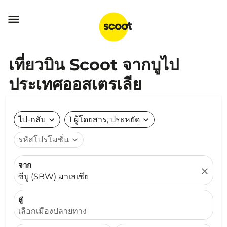

เที่ยวบิน Scoot จากบูไป
ประเทศออสเตรเลีย
ไป-กลับ
expand_more
1 ผู้โดยสาร, ประหยัด
expand_more
รหัสโปรโมชั่น
expand_more
จาก
close
ซีบู (SBW) มาเลเซีย
สู่
เลือกเมืองปลายทาง