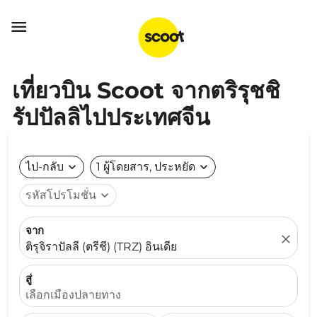

เที่ยวบิน Scoot จากตริรุชชิ
รัปปัลลิไปประเทศจีน
ไป-กลับ
expand_more
1 ผู้โดยสาร, ประหยัด
expand_more
รหัสโปรโมชั่น
expand_more
จาก
close
ติรุจิราปัลลี (ตรีชี) (TRZ) อินเดีย
สู่
เลือกเมืองปลายทาง