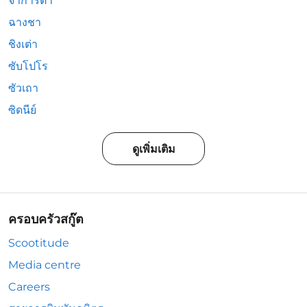
จาการ์ตา
ฉางชา
ชิงเต่า
ซับโปโร
ซัวเถา
ซิดนีย์
ดูเพิ่มเติม
ครอบครัวสกู๊ต
Scootitude
Media centre
Careers