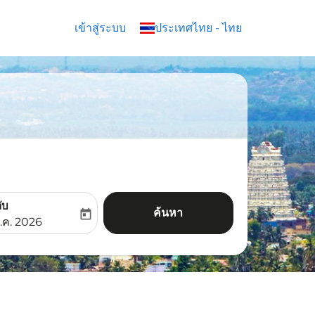
เข้าสู่ระบบ
keyboard_arrow_down
ประเทศไทย
-
ไทย
ับ
ค้นหา
today
aria-label
ooking-return-date-aria-label
.ค. 2026