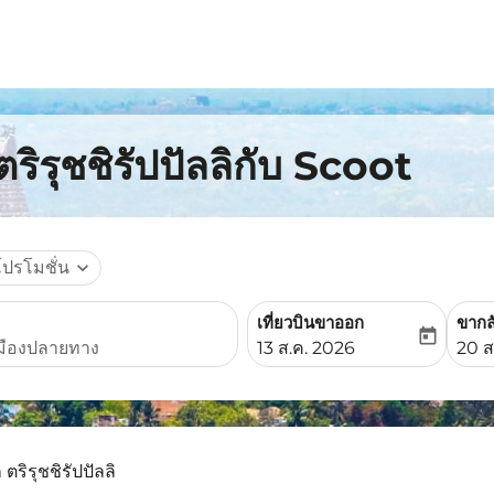
ริรุชชิรัปปัลลิกับ Scoot
โปรโมชั่น
expand_more
เที่ยวบินขาออก
ขากล
today
fc-booking-departure-date-
fc-b
13 ส.ค. 2026
20 ส
 ตริรุชชิรัปปัลลิ