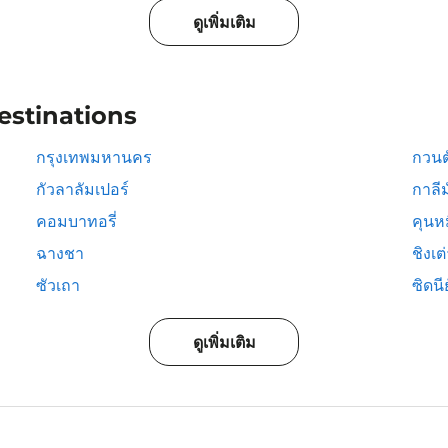
ดูเพิ่มเติม
estinations
กรุงเทพมหานคร
กวนต
กัวลาลัมเปอร์
กาลีม
คอมบาทอรี่
คุนห
ฉางชา
ชิงเต
ซัวเถา
ซิดนีย
ดูเพิ่มเติม