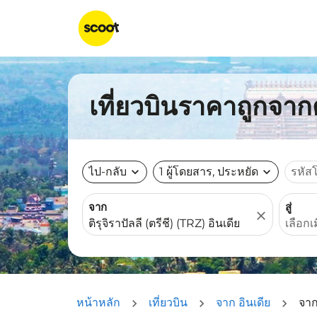
เที่ยวบินราคาถูกจากต
ไป-กลับ
expand_more
1 ผู้โดยสาร, ประหยัด
expand_more
รหัส
จาก
สู่
close
หน้าหลัก
เที่ยวบิน
จาก อินเดีย
จาก