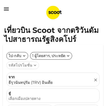

เที่ยวบิน Scoot จากตริวันดัม
ไปสาธารณรัฐสิงคโปร์
ไป-กลับ
expand_more
1 ผู้โดยสาร, ประหยัด
expand_more
รหัสโปรโมชั่น
expand_more
จาก
close
ธีรุวนันทปุรัม (TRV) อินเดีย
สู่
เลือกเมืองปลายทาง