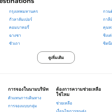
estinations
กรุงเทพมหานคร
กวนต
กัวลาลัมเปอร์
กาลีม
คอมบาทอรี่
คุนห
ฉางชา
ชิงเต
ซัวเถา
ซิดนีย
ดูเพิ่มเติม
การจองในนามบริษัท
ต้องการความช่วยเหลือ
ใช่ไหม
ตัวแทนการเดินทาง
ช่วยเหลือ
การจองแบบกลุ่ม
เงื่อนไขการขนส่ง