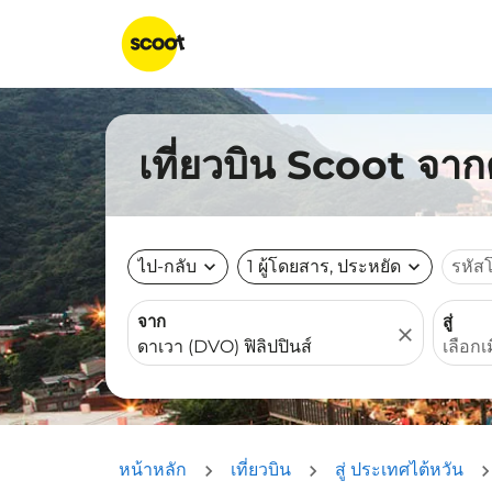
เที่ยวบิน Scoot จาก
ไป-กลับ
expand_more
1 ผู้โดยสาร, ประหยัด
expand_more
รหัส
จาก
สู่
close
หน้าหลัก
เที่ยวบิน
สู่ ประเทศไต้หวัน