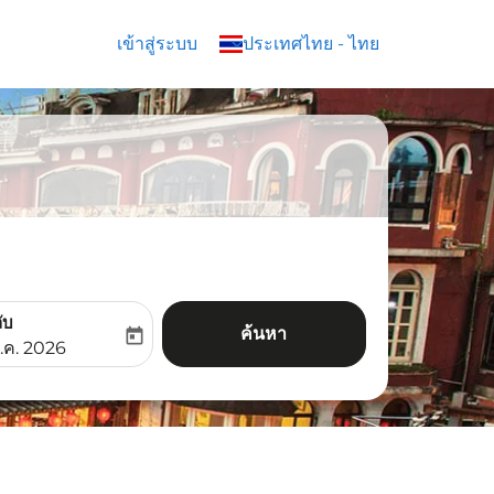
เข้าสู่ระบบ
keyboard_arrow_down
ประเทศไทย
-
ไทย
ับ
ค้นหา
today
aria-label
ooking-return-date-aria-label
.ค. 2026