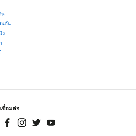
ัน
ันตัน
มิง
่า
์
เชื่อมต่อ