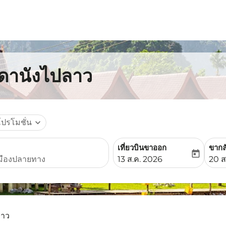
กดานังไปลาว
โปรโมชั่น
expand_more
เที่ยวบินขาออก
ขากล
today
fc-booking-departure-date-
fc-b
13 ส.ค. 2026
20 ส
ลาว