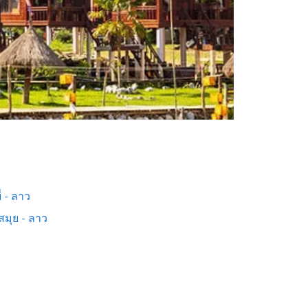
่ - ลาว
สมุย - ลาว