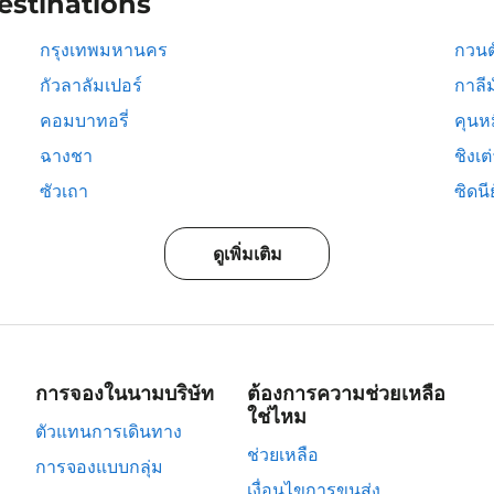
estinations
กรุงเทพมหานคร
กวนต
กัวลาลัมเปอร์
กาลีม
คอมบาทอรี่
คุนห
ฉางชา
ชิงเต
ซัวเถา
ซิดนีย
ดูเพิ่มเติม
การจองในนามบริษัท
ต้องการความช่วยเหลือ
ใช่ไหม
ตัวแทนการเดินทาง
ช่วยเหลือ
การจองแบบกลุ่ม
เงื่อนไขการขนส่ง