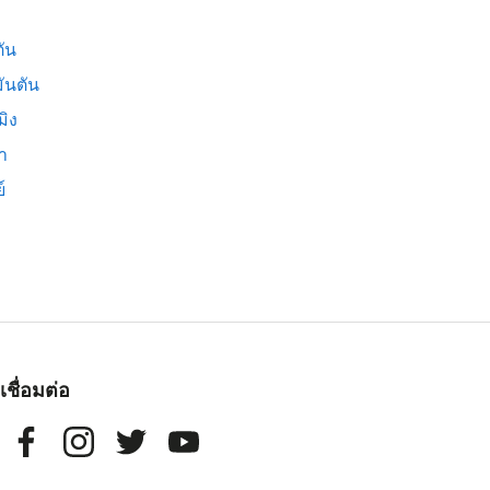
ัน
ันตัน
มิง
่า
์
เชื่อมต่อ