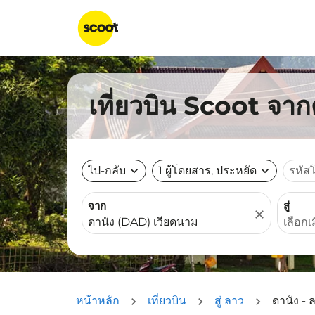
เที่ยวบิน Scoot จา
ไป-กลับ
expand_more
1 ผู้โดยสาร, ประหยัด
expand_more
รหัส
จาก
สู่
close
หน้าหลัก
เที่ยวบิน
สู่ ลาว
ดานัง - 