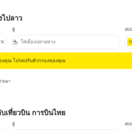
ังไปลาว
สู่
งบ
close
flight_land
T
ุณ โปรดปรับตัวกรองของคุณ
ของคุณ โปรดปรับตัวกรองของคุณ
่ผ่านมา
ับเที่ยวบิน การบินไทย
สู่
งบ