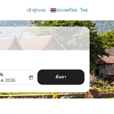
เข้าสู่ระบบ
keyboard_arrow_down
ประเทศไทย
-
ไทย
ับ
ค้นหา
today
aria-label
ooking-return-date-aria-label
.ค. 2026