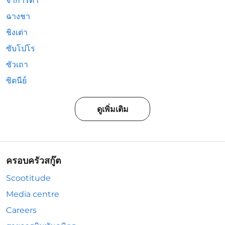
จาการ์ตา
ฉางชา
ชิงเต่า
ซับโปโร
ซัวเถา
ซิดนีย์
ดูเพิ่มเติม
ครอบครัวสกู๊ต
Scootitude
Media centre
Careers