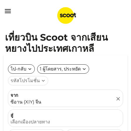

เที่ยวบิน Scoot จากเสียน
หยางไปประเทศเกาหลี
ไป-กลับ
expand_more
1 ผู้โดยสาร, ประหยัด
expand_more
รหัสโปรโมชั่น
expand_more
จาก
close
ซีอาน (XIY) จีน
สู่
เลือกเมืองปลายทาง