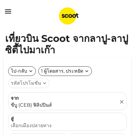

เที่ยวบิน Scoot จากลาปู-ลาปู
ซิตี้ไปมาเก๊า
ไป-กลับ
expand_more
1 ผู้โดยสาร, ประหยัด
expand_more
รหัสโปรโมชั่น
expand_more
จาก
close
ซีบู (CEB) ฟิลิปปินส์
สู่
เลือกเมืองปลายทาง