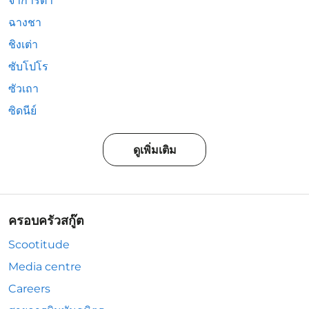
จาการ์ตา
ฉางชา
ชิงเต่า
ซับโปโร
ซัวเถา
ซิดนีย์
ดูเพิ่มเติม
ครอบครัวสกู๊ต
Scootitude
Media centre
Careers