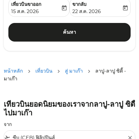
เที่ยวบินขาออก
ขากลับ
today
today
fc-booking-departure-date-aria-label
fc-booking-return-date-ari
15 ส.ค. 2026
22 ส.ค. 2026
ค้นหา
หน้าหลัก
เที่ยวบิน
สู่ มาเก๊า
ลาปู-ลาปู ซิตี้ -
มาเก๊า
เที่ยวบินยอดนิยมของเราจากลาปู-ลาปู ซิตี้
ไปมาเก๊า
จาก
flight_takeoff
close