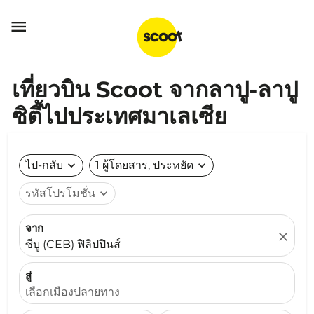

เที่ยวบิน Scoot จากลาปู-ลาปู
ซิตี้ไปประเทศมาเลเซีย
ไป-กลับ
expand_more
1 ผู้โดยสาร, ประหยัด
expand_more
รหัสโปรโมชั่น
expand_more
จาก
close
ซีบู (CEB) ฟิลิปปินส์
สู่
เลือกเมืองปลายทาง