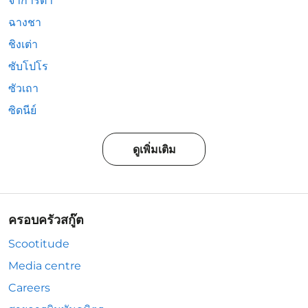
จาการ์ตา
ฉางชา
ชิงเต่า
ซับโปโร
ซัวเถา
ซิดนีย์
ดูเพิ่มเติม
ครอบครัวสกู๊ต
Scootitude
Media centre
Careers