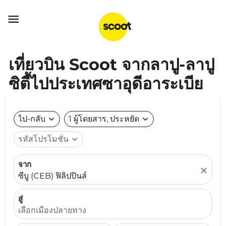

เที่ยวบิน Scoot จากลาปู-ลาปู
ซิตี้ไปประเทศซาอุดีอาระเบีย
ไป-กลับ
expand_more
1 ผู้โดยสาร, ประหยัด
expand_more
รหัสโปรโมชั่น
expand_more
จาก
close
ซีบู (CEB) ฟิลิปปินส์
สู่
เลือกเมืองปลายทาง