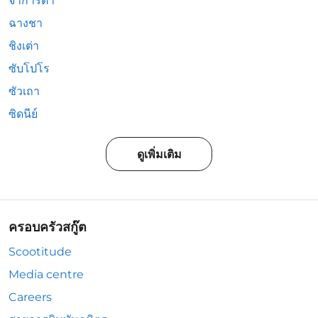
จาการ์ตา
ฉางชา
ชิงเต่า
ซับโปโร
ซัวเถา
ซิดนีย์
ดูเพิ่มเติม
ครอบครัวสกู๊ต
Scootitude
Media centre
Careers