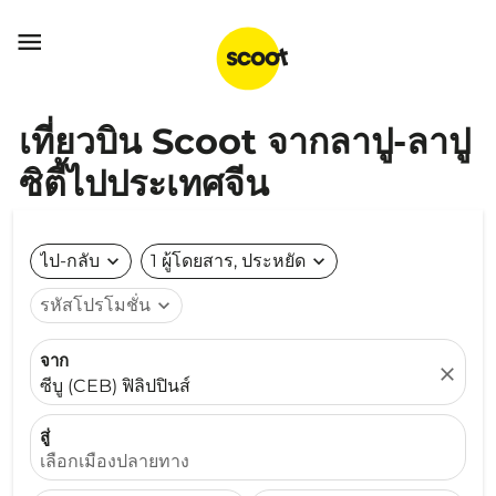

เที่ยวบิน Scoot จากลาปู-ลาปู
ซิตี้ไปประเทศจีน
ไป-กลับ
expand_more
1 ผู้โดยสาร, ประหยัด
expand_more
รหัสโปรโมชั่น
expand_more
จาก
close
ซีบู (CEB) ฟิลิปปินส์
สู่
เลือกเมืองปลายทาง