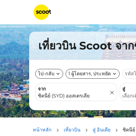
เที่ยวบิน Scoot จากซ
ไป-กลับ
expand_more
1 ผู้โดยสาร, ประหยัด
expand_more
รหัส
จาก
สู่
close
หน้าหลัก
เที่ยวบิน
สู่ อินเดีย
ซิดนีย์