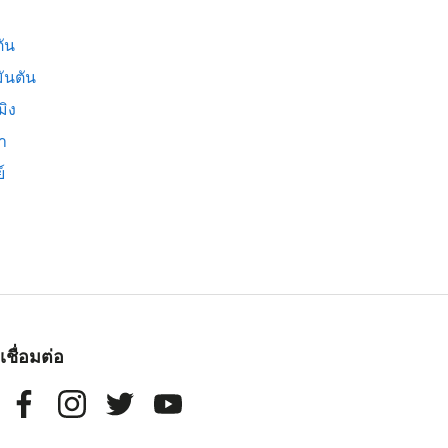
ัน
ันตัน
มิง
่า
์
เชื่อมต่อ