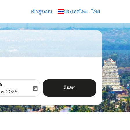
เข้าสู่ระบบ
keyboard_arrow_down
ประเทศไทย
-
ไทย
ับ
ค้นหา
today
aria-label
ooking-return-date-aria-label
.ค. 2026