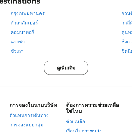
estinations
กรุงเทพมหานคร
กวนต
กัวลาลัมเปอร์
กาลีม
คอมบาทอรี่
คุนห
ฉางชา
ชิงเต
ซัวเถา
ซิดนีย
ดูเพิ่มเติม
การจองในนามบริษัท
ต้องการความช่วยเหลือ
ใช่ไหม
ตัวแทนการเดินทาง
ช่วยเหลือ
การจองแบบกลุ่ม
เงื่อนไขการขนส่ง