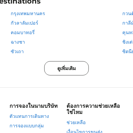
estinations
กรุงเทพมหานคร
กวนต
กัวลาลัมเปอร์
กาลีม
คอมบาทอรี่
คุนห
ฉางชา
ชิงเต
ซัวเถา
ซิดนีย
ดูเพิ่มเติม
การจองในนามบริษัท
ต้องการความช่วยเหลือ
ใช่ไหม
ตัวแทนการเดินทาง
ช่วยเหลือ
การจองแบบกลุ่ม
เงื่อนไขการขนส่ง