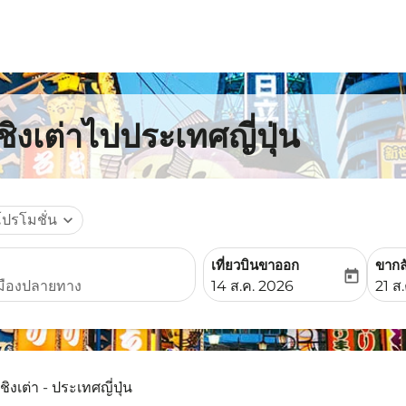
ิงเต่าไปประเทศญี่ปุ่น
โปรโมชั่น
expand_more
เที่ยวบินขาออก
ขากล
today
fc-booking-departure-date-
fc-b
14 ส.ค. 2026
21 ส
ชิงเต่า - ประเทศญี่ปุ่น