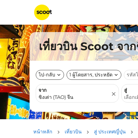
เที่ยวบิน Scoot จากช
ไป-กลับ
expand_more
1 ผู้โดยสาร, ประหยัด
expand_more
รหัส
จาก
สู่
close
หน้าหลัก
เที่ยวบิน
สู่ ประเทศญี่ปุ่น