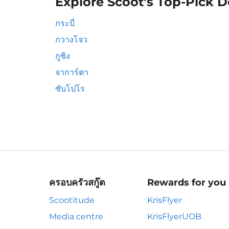
Explore Scoot's Top-Pick D
กระบี่
กวางโจว
กูชิง
จาการ์ตา
ซับโปโร
ครอบครัวสกู๊ต
Rewards for you
Scootitude
KrisFlyer
Media centre
KrisFlyerUOB