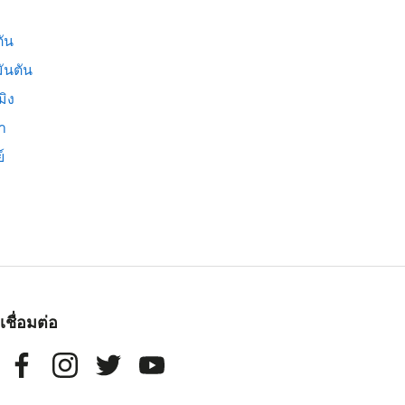
ัน
ันตัน
มิง
่า
์
เชื่อมต่อ