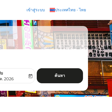
เข้าสู่ระบบ
keyboard_arrow_down
ประเทศไทย
-
ไทย
ับ
ค้นหา
today
aria-label
ooking-return-date-aria-label
.ค. 2026