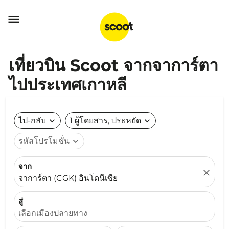

เที่ยวบิน Scoot จากจาการ์ตา
ไปประเทศเกาหลี
ไป-กลับ
expand_more
1 ผู้โดยสาร, ประหยัด
expand_more
รหัสโปรโมชั่น
expand_more
จาก
close
จาการ์ตา (CGK) อินโดนีเซีย
สู่
เลือกเมืองปลายทาง