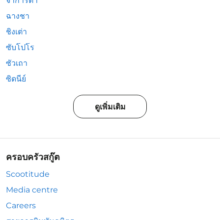
จาการ์ตา
ฉางชา
ชิงเต่า
ซับโปโร
ซัวเถา
ซิดนีย์
ดูเพิ่มเติม
ครอบครัวสกู๊ต
Scootitude
Media centre
Careers