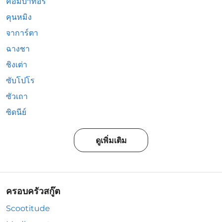
คอมบาทอรี่
คุนหมิง
จาการ์ตา
ฉางชา
ชิงเต่า
ซับโปโร
ซัวเถา
ซิดนีย์
ดูเพิ่มเติม
ครอบครัวสกู๊ต
Scootitude