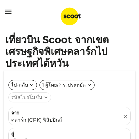

เที่ยวบิน Scoot จากเขต
เศรษฐกิจพิเศษคลาร์กไป
ประเทศไต้หวัน
ไป-กลับ
expand_more
1 ผู้โดยสาร, ประหยัด
expand_more
รหัสโปรโมชั่น
expand_more
จาก
close
คลาร์ก (CRK) ฟิลิปปินส์
สู่