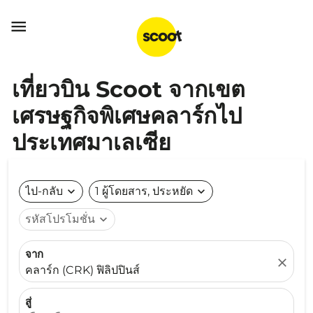

เที่ยวบิน Scoot จากเขต
เศรษฐกิจพิเศษคลาร์กไป
ประเทศมาเลเซีย
ไป-กลับ
expand_more
1 ผู้โดยสาร, ประหยัด
expand_more
รหัสโปรโมชั่น
expand_more
จาก
close
คลาร์ก (CRK) ฟิลิปปินส์
สู่