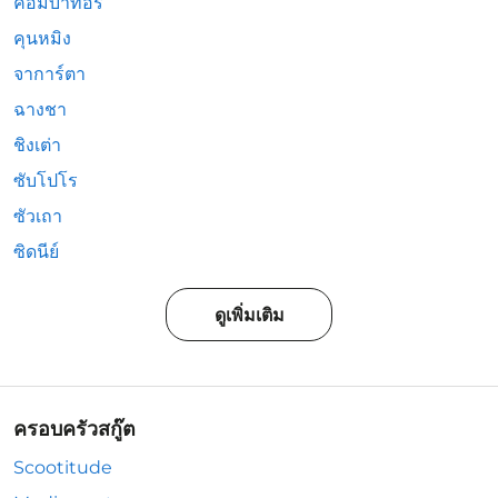
คอมบาทอรี่
คุนหมิง
จาการ์ตา
ฉางชา
ชิงเต่า
ซับโปโร
ซัวเถา
ซิดนีย์
ดูเพิ่มเติม
ครอบครัวสกู๊ต
Scootitude